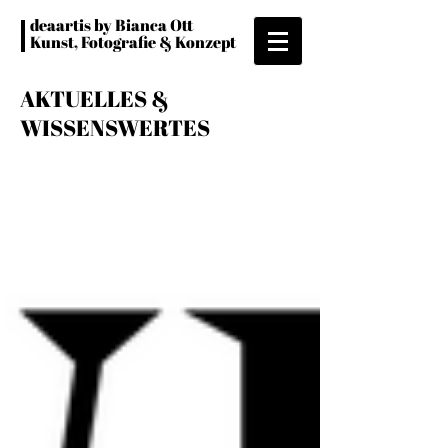
deaartis by Bianca Ott
Kunst, Fotografie & Konzept
AKTUELLES &
WISSENSWERTES