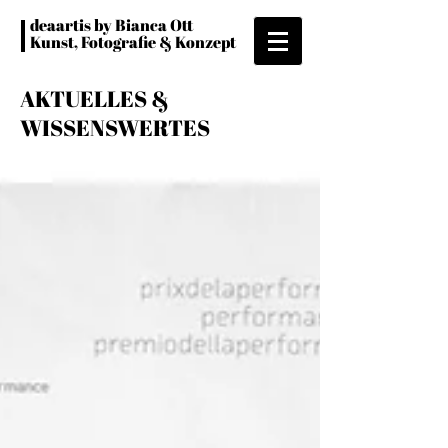
deaartis by Bianca Ott
Kunst, Fotografie & Konzept
AKTUELLES &
WISSENSWERTES