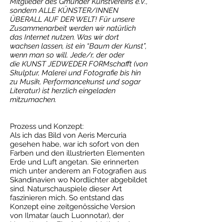
Mitglieder des Gmünder Kunstvereins e.V.,
sondern ALLE KÜNSTER/INNEN
ÜBERALL AUF DER WELT! Für unsere
Zusammenarbeit werden wir natürlich
das Internet nutzen. Was wir dort
wachsen lassen, ist ein “Baum der Kunst”,
wenn man so will. Jede/r, der oder
die KUNST JEDWEDER FORMschafft (von
Skulptur, Malerei und Fotografie bis hin
zu Musik, Performancekunst und sogar
Literatur) ist herzlich eingeladen
mitzumachen.
Prozess und Konzept:
Als ich das Bild von Aeris Mercuria
gesehen habe, war ich sofort von den
Farben und den illustrierten Elementen
Erde und Luft angetan. Sie erinnerten
mich unter anderem an Fotografien aus
Skandinavien wo Nordlichter abgebildet
sind. Naturschauspiele dieser Art
faszinieren mich. So entstand das
Konzept eine zeitgenössiche Version
von Ilmatar (auch Luonnotar), der