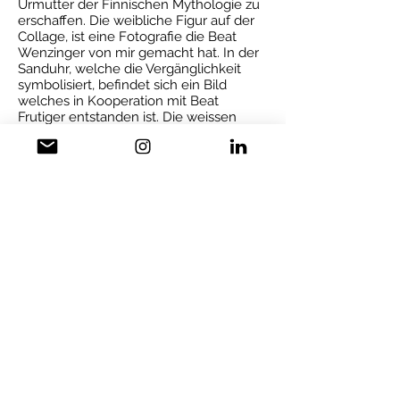
Urmutter der Finnischen Mythologie zu
erschaffen. Die weibliche Figur auf der
Collage, ist eine Fotografie die Beat
Wenzinger von mir gemacht hat. In der
Sanduhr, welche die Vergänglichkeit
symbolisiert, befindet sich ein Bild
welches in Kooperation mit Beat
Frutiger entstanden ist. Die weissen
Hasen links hinten stehen für
Fruchtbarkeit, Sinneslust, Wiedergeburt
und Auferstehung. Der Fuchs bedeutet
einerseits Extase und galt früher auch
als Wetterdämon, in Finnland wird das
Nordlicht auch "Feuer des Fuchses"
genannt.
Zum Projekt fast>>FORWARD:
Ich bin echt dankbar, Teil dieses
spannenden Prozesses gewesen zu sein
und eine Arbeit zum Stamm des
Baumes beigetragen zu haebn. Es ist
faszinierend zu sehen wie individuell auf
die verschiedenen Arbeiten und
Interventionen reagiert wird. Die
mediale Offenheit und Möglichkeiten