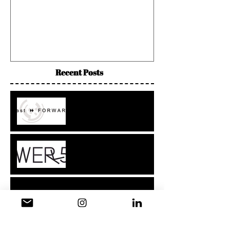
Ausstellung & Performance
| 21.- 30. März 2014
Recent Posts
Teilnahme am
Gruppenprojekt des
Gmünder Kunstvereins eV
Atelier im Kesselhaus in
Weil
Artikel über meine in Lugano gezeigte
Arbeit